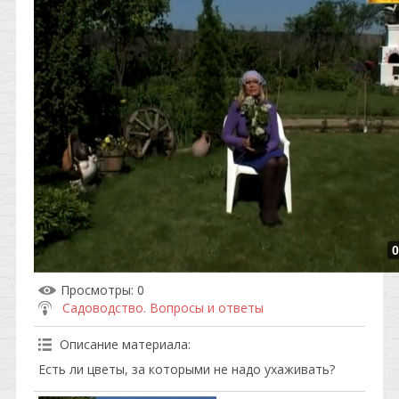
0
Просмотры
: 0
Садоводство. Вопросы и ответы
Описание материала
:
Есть ли цветы, за которыми не надо ухаживать?