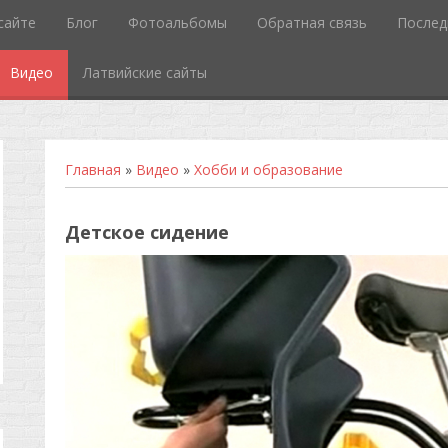
сайте
Блог
Фотоальбомы
Обратная связь
Послед
Видео
Латвийские сайты
Главная
»
Видео
»
Хобби и образование
Детское сидение