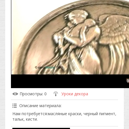
0
Просмотры
: 0
Уроки декора
Описание материала
:
Нам потребуется:масляные краски, черный пигмент,
тальк, кисти.