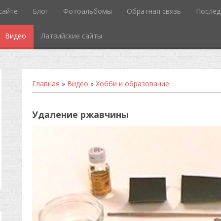
сайте
Блог
Фотоальбомы
Обратная связь
Послед
Видео
Латвийские сайты
Главная
»
Видео
»
Хобби и образование
Удаление ржавчины