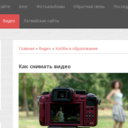
сайте
Блог
Фотоальбомы
Обратная связь
Послед
Видео
Латвийские сайты
Главная
»
Видео
»
Хобби и образование
Как снимать видео