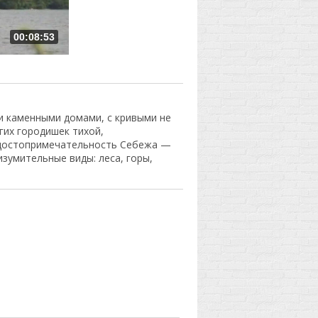
00:08:53
и каменными домами, с кривыми не
их городишек тихой,
 достопримечательность Себежа —
изумительные виды: леса, горы,