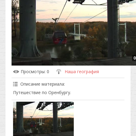
0
Просмотры
: 0
Наша география
Описание материала
:
Путешествие по Оренбургу.