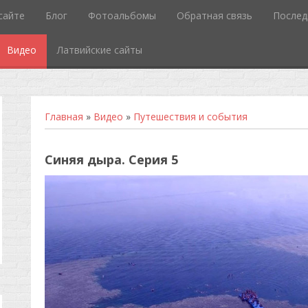
сайте
Блог
Фотоальбомы
Обратная связь
Послед
Видео
Латвийские сайты
Главная
»
Видео
»
Путешествия и события
Синяя дыра. Серия 5