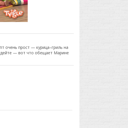
пт очень прост — курица–гриль на
худейте — вот что обещает Марине