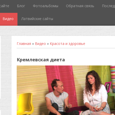
сайте
Блог
Фотоальбомы
Обратная связь
Послед
Видео
Латвийские сайты
Главная
»
Видео
»
Красота и здоровье
Кремлевская диета