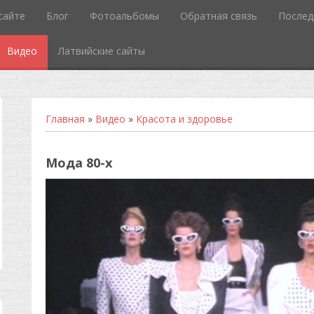
сайте
Блог
Фотоальбомы
Обратная связь
Послед
Видео
Латвийские сайты
Главная
»
Видео
»
Красота и здоровье
Мода 80-х