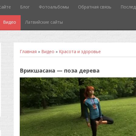
сайте
Блог
Фотоальбомы
Обратная связь
Послед
Видео
Латвийские сайты
Главная
»
Видео
»
Красота и здоровье
Врикшасана — поза дерева