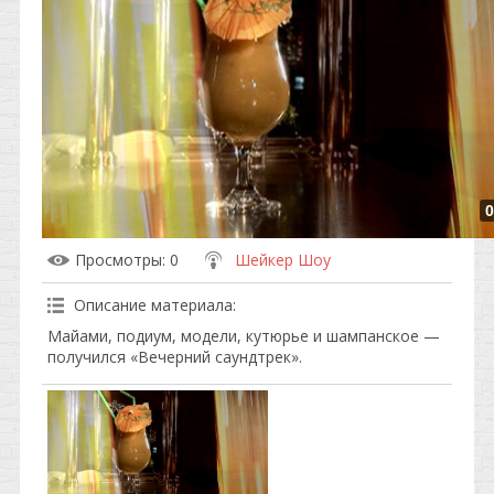
0
Просмотры
: 0
Шейкер Шоу
Описание материала
:
Майами, подиум, модели, кутюрье и шампанское —
получился «Вечерний саундтрек».