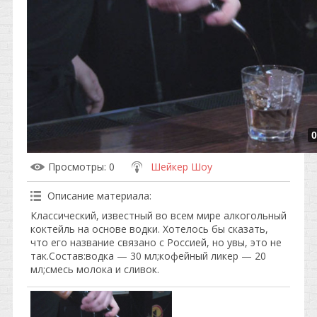
0
Просмотры
: 0
Шейкер Шоу
Описание материала
:
Классический, известный во всем мире алкогольный
коктейль на основе водки. Хотелось бы сказать,
что его название связано с Россией, но увы, это не
так.Состав:водка — 30 мл;кофейный ликер — 20
мл;смесь молока и сливок.