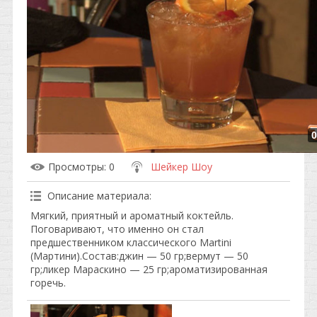
0
Просмотры
: 0
Шейкер Шоу
Описание материала
:
Мягкий, приятный и ароматный коктейль.
Поговаривают, что именно он стал
предшественником классического Martini
(Мартини).Состав:джин — 50 гр;вермут — 50
гр;ликер Мараскино — 25 гр;ароматизированная
горечь.