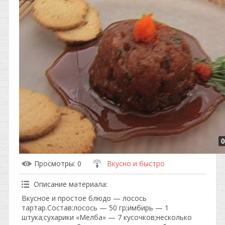
0
Просмотры
: 0
Вкусно и быстро
Описание материала
:
Вкусное и простое блюдо — лосось
тартар.Состав:лосось — 50 гр;имбирь — 1
штука;сухарики «Мелба» — 7 кусочков;несколько