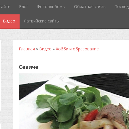
сайте
Блог
Фотоальбомы
Обратная связь
Послед
Видео
Латвийские сайты
Главная
»
Видео
»
Хобби и образование
Севиче