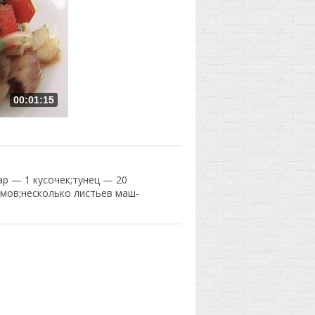
00:01:15
ар — 1 кусочек;тунец — 20
ймов;несколько листьев маш-