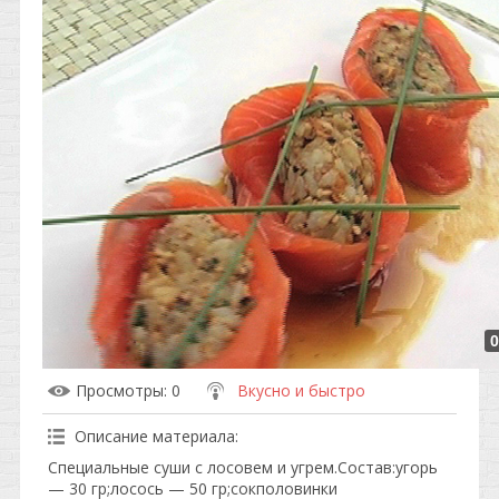
0
Просмотры
: 0
Вкусно и быстро
Описание материала
:
Специальные суши с лосовем и угрем.Состав:угорь
— 30 гр;лосось — 50 гр;сокполовинки