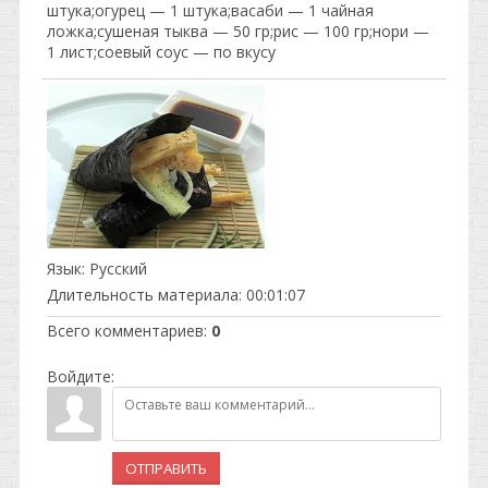
штука;огурец — 1 штука;васаби — 1 чайная
ложка;сушеная тыква — 50 гр;рис — 100 гр;нори —
1 лист;соевый соус — по вкусу
Язык
: Русский
Длительность материала
: 00:01:07
Всего комментариев
:
0
Войдите:
ОТПРАВИТЬ