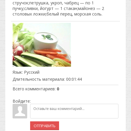
стручок;петрушка, укроп, чабрец — по 1
пучку;сливки, йогурт — 1 стакан;майонез — 2
столовых ложки;белый перец, морская соль.
Язык
: Русский
Длительность материала
: 00:01:44
Всего комментариев
:
0
Войдите:
ОТПРАВИТЬ