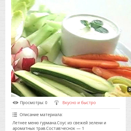
0
Просмотры
: 0
Вкусно и быстро
Описание материала
:
Летнее меню гурмана.Соус из свежей зелени и
ароматных трав.Состав:чеснок — 1