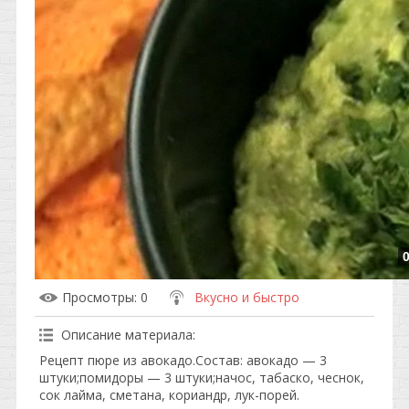
Просмотры
: 0
Вкусно и быстро
Описание материала
:
Рецепт пюре из авокадо.Состав: авокадо — 3
штуки;помидоры — 3 штуки;начос, табаско, чеснок,
сок лайма, сметана, кориандр, лук-порей.