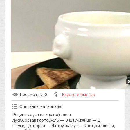
0
Просмотры
: 0
Вкусно и быстро
Описание материала
:
Рецепт соуса из картофеля и
лука.Состав:картофель — 3 штуки;яйца — 2
штуки;лук-порей — 4 стручка;лук — 2 штуки;сливки,