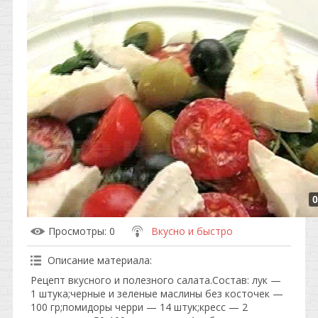
0
Просмотры
: 0
Вкусно и быстро
Описание материала
:
Рецепт вкусного и полезного салата.Состав: лук —
1 штука;черные и зеленые маслины без косточек —
100 гр;помидоры черри — 14 штук;кресс — 2