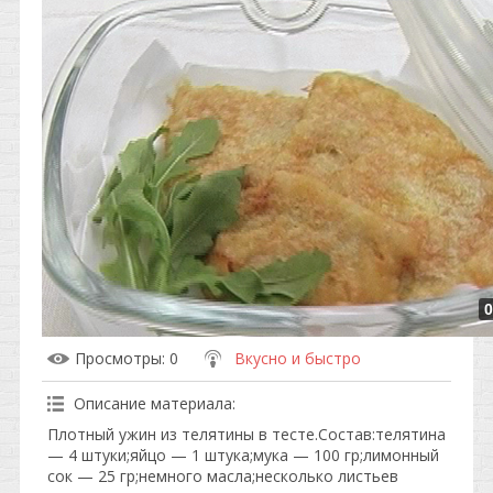
0
Просмотры
: 0
Вкусно и быстро
Описание материала
:
Плотный ужин из телятины в тесте.Состав:телятина
— 4 штуки;яйцо — 1 штука;мука — 100 гр;лимонный
сок — 25 гр;немного масла;несколько листьев