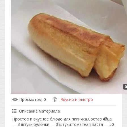
0
Просмотры
: 0
Вкусно и быстро
Описание материала
:
Простое и вкусное блюдо для пикника.Состав:яйца
— 3 штуки;булочки — 3 штуки;томатная паста — 50