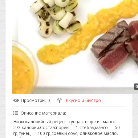
0
Просмотры
: 0
Вкусно и быстро
Описание материала
:
Низкокалорийный рецепт тунца с пюре из манго.
273 калории.Состав:порей — 1 стебль;манго — 50
гр;тунец — 100 гр;соевый соус, оливковое масло,