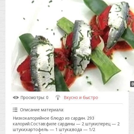
0
Просмотры
: 0
Вкусно и быстро
Описание материала
:
Низкокалорийное блюдо из сардин. 293
калорий.Состав:филе сардины — 2 штуки;перец — 2
штуки;картофель — 1 штука;вода — 1/2