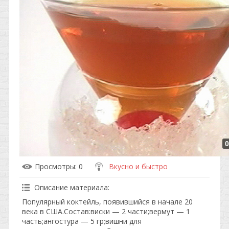
0
Просмотры
: 0
Вкусно и быстро
Описание материала
:
Популярный коктейль, появившийся в начале 20
века в США.Состав:виски — 2 части;вермут — 1
часть;ангостура — 5 гр;вишни для