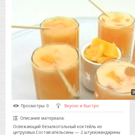
0
Просмотры
: 0
Вкусно и быстро
Описание материала
:
Освежающий безалкогольный коктейль из
цитруовых.Состав:апельсины — 2 штуки;мандарины