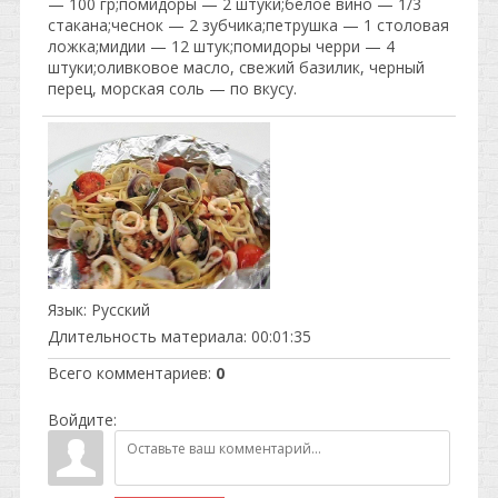
— 100 гр;помидоры — 2 штуки;белое вино — 1/3
стакана;чеснок — 2 зубчика;петрушка — 1 столовая
ложка;мидии — 12 штук;помидоры черри — 4
штуки;оливковое масло, свежий базилик, черный
перец, морская соль — по вкусу.
Язык
: Русский
Длительность материала
: 00:01:35
Всего комментариев
:
0
Войдите: