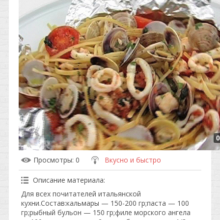
0
Просмотры
: 0
Вкусно и быстро
Описание материала
:
Для всех почитателей итальянской
кухни.Состав:кальмары — 150-200 гр;паста — 100
гр;рыбный бульон — 150 гр;филе морского ангела