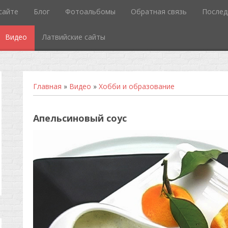
сайте
Блог
Фотоальбомы
Обратная связь
Послед
Видео
Латвийские сайты
Главная
»
Видео
»
Хобби и образование
Апельсиновый соус