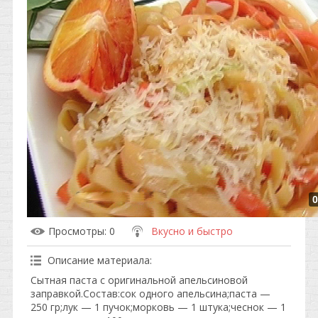
0
Просмотры
: 0
Вкусно и быстро
Описание материала
:
Сытная паста с оригинальной апельсиновой
заправкой.Состав:сок одного апельсина;паста —
250 гр;лук — 1 пучок;морковь — 1 штука;чеснок — 1