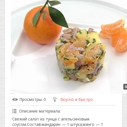
0
Просмотры
: 0
Вкусно и быстро
Описание материала
:
Свежий салат из тунца с апельсиновым
соусом.Состав:мандарин — 1 штука;манго — 1