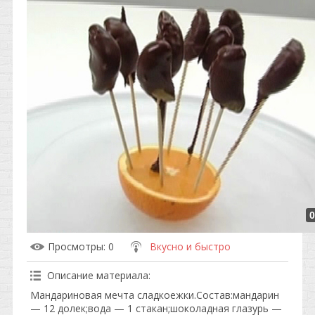
0
Просмотры
: 0
Вкусно и быстро
Описание материала
:
Мандариновая мечта сладкоежки.Состав:мандарин
— 12 долек;вода — 1 стакан;шоколадная глазурь —