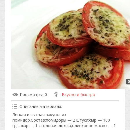
0
Просмотры
: 0
Вкусно и быстро
Описание материала
:
Легкая и сытная закуска из
помидор.Состав:помидоры — 2 штуки;сыр — 100
гр;сахар — 1 столовая ложка;оливковое масло — 1