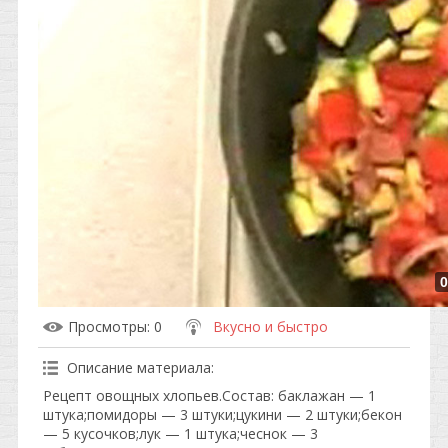
0
Просмотры
: 0
Вкусно и быстро
Описание материала
:
Рецепт овощных хлопьев.Состав: баклажан — 1
штука;помидоры — 3 штуки;цукини — 2 штуки;бекон
— 5 кусочков;лук — 1 штука;чеснок — 3