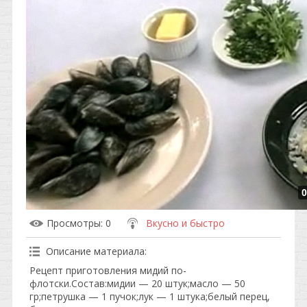
0
Просмотры
: 0
Вкусно и быстро
Описание материала
:
Рецепт приготовления мидий по-
флотски.Состав:мидии — 20 штук;масло — 50
гр;петрушка — 1 пучок;лук — 1 штука;белый перец,