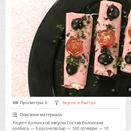
0
Просмотры
: 0
Вкусно и быстро
Описание материала
:
Рецепт болонской закуски.Состав:болонская
колбаса — 6 кусочков;сыр — 100 гр;черри — 10