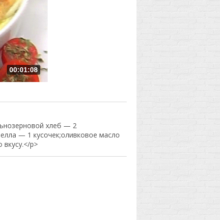
00:01:08
льнозерновой хлеб — 2
релла — 1 кусочек;оливковое масло
 вкусу.</p>