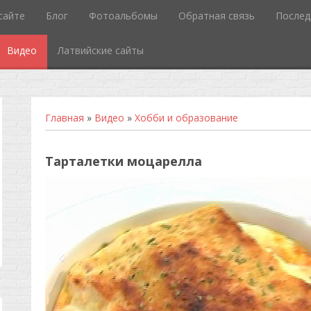
сайте
Блог
Фотоальбомы
Обратная связь
Послед
Видео
Латвийские сайты
Главная
»
Видео
»
Хобби и образование
Тарталетки моцарелла