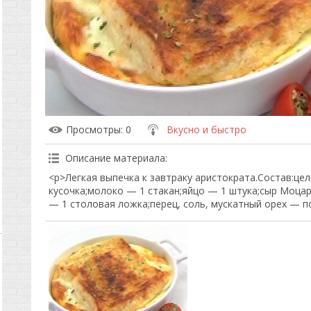
Просмотры
: 0
Вкусно и быстро
Описание материала
:
<p>Легкая выпечка к завтраку аристократа.Состав:це
кусочка;молоко — 1 стакан;яйцо — 1 штука;сыр Моца
— 1 столовая ложка;перец, соль, мускатный орех — по