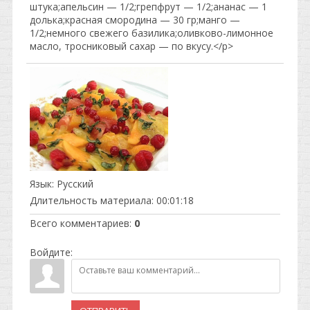
штука;апельсин — 1/2;грепфрут — 1/2;ананас — 1
долька;красная смородина — 30 гр;манго —
1/2;немного свежего базилика;оливково-лимонное
масло, тросниковый сахар — по вкусу.</p>
Язык
: Русский
Длительность материала
: 00:01:18
Всего комментариев
:
0
Войдите: