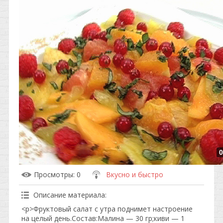
0
Просмотры
: 0
Вкусно и быстро
Описание материала
:
<p>Фруктовый салат с утра поднимет настроение
на целый день.Состав:Малина — 30 гр;киви — 1