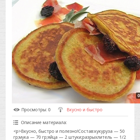
0
Просмотры
: 0
Вкусно и быстро
Описание материала
:
<p>Вкусно, быстро и полезно!Состав:кукуруза — 50
гр;мука — 70 гр;яйца — 2 штуки;разрыхлитель — 1/2