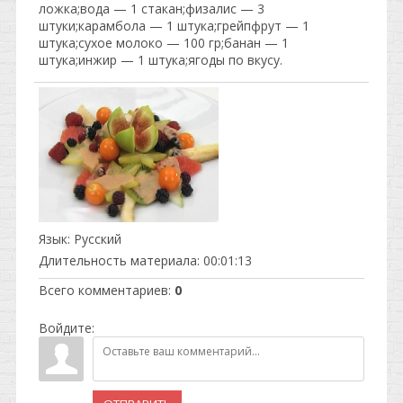
ложка;вода — 1 стакан;физалис — 3
штуки;карамбола — 1 штука;грейпфрут — 1
штука;сухое молоко — 100 гр;банан — 1
штука;инжир — 1 штука;ягоды по вкусу.
Язык
: Русский
Длительность материала
: 00:01:13
Всего комментариев
:
0
Войдите: