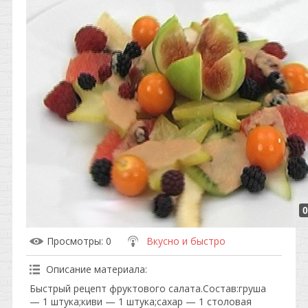
0
Просмотры
: 0
Вкусно и быстро
Описание материала
:
Быстрый рецепт фруктового салата.Состав:груша
— 1 штука;киви — 1 штука;сахар — 1 столовая