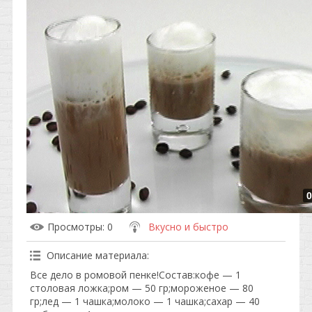
0
Просмотры
: 0
Вкусно и быстро
Описание материала
:
Все дело в ромовой пенке!Состав:кофе — 1
столовая ложка;ром — 50 гр;мороженое — 80
гр;лед — 1 чашка;молоко — 1 чашка;сахар — 40