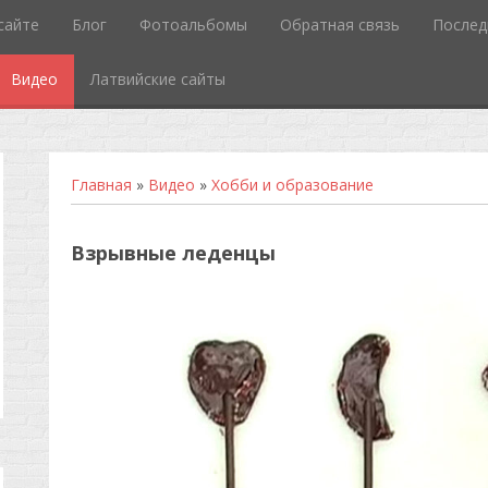
сайте
Блог
Фотоальбомы
Обратная связь
Послед
Видео
Латвийские сайты
Главная
»
Видео
»
Хобби и образование
Взрывные леденцы