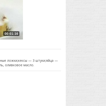
00:01:16
йные ложки;кексы — 3 штуки;яйца —
ль, оливковое масло.