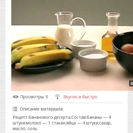
0
Просмотры
: 0
Вкусно и быстро
Описание материала
:
Рецепт бананового десерта.Состав:бананы — 4
штуки;молоко — 1 стакан;яйца — 4 штуки;сахар,
масло, соль.