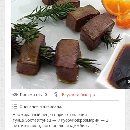
0
Просмотры
: 0
Вкусно и быстро
Описание материала
:
Неожиданный рецепт приготовления
тунца.Состав:тунец — 7 кусочков;розмарин — 2
веточки;сок одного апельсина;имбирь — 1