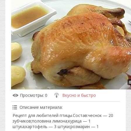
Просмотры
: 0
Вкусно и быстро
Описание материала
:
Рецепт для любителей птицы.Состав:чеснок — 20
зубчиков;половина лимона;курица — 1
штука;картофель — 3 штуки;розмарин — 1