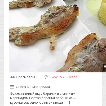
0
Просмотры
: 0
Вкусно и быстро
Описание материала
:
Божественный вкус баранины с мятным
маринадом.Состав:бараньи ребрышки — 3
кусочка;сок одного лимона;вода — 1