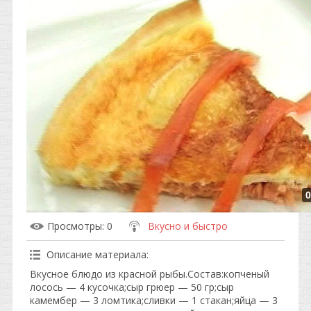
0
Просмотры
: 0
Вкусно и быстро
Описание материала
:
Вкусное блюдо из красной рыбы.Состав:копченый
лосось — 4 кусочка;сыр грюер — 50 гр;сыр
камембер — 3 ломтика;сливки — 1 стакан;яйца — 3