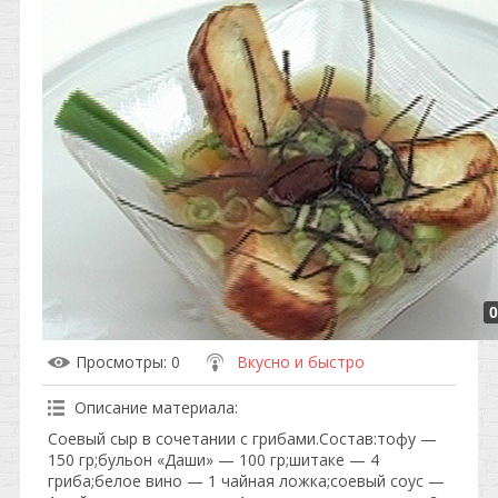
0
Просмотры
: 0
Вкусно и быстро
Описание материала
:
Соевый сыр в сочетании с грибами.Состав:тофу —
150 гр;бульон «Даши» — 100 гр;шитаке — 4
гриба;белое вино — 1 чайная ложка;соевый соус —